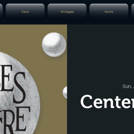
Fairs
Vintages
Hurry
Sun, 
Center