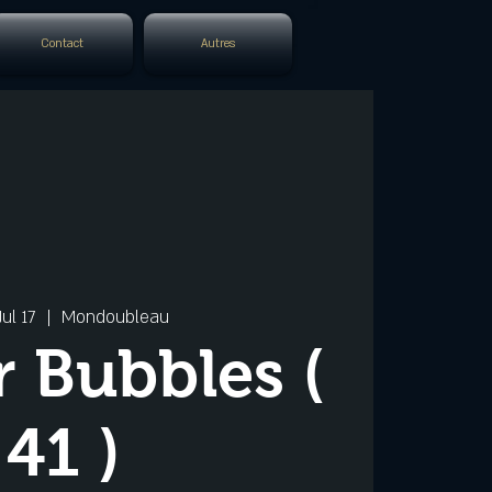
Contact
Autres
Jul 17
  |  
Mondoubleau
 Bubbles (
41 )