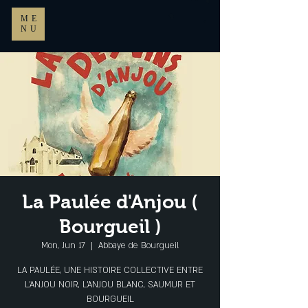
ME
NU
La Paulée d'Anjou (
Bourgueil )
Mon, Jun 17
  |  
Abbaye de Bourgueil
LA PAULÉE, UNE HISTOIRE COLLECTIVE ENTRE
L’ANJOU NOIR, L’ANJOU BLANC, SAUMUR ET
BOURGUEIL