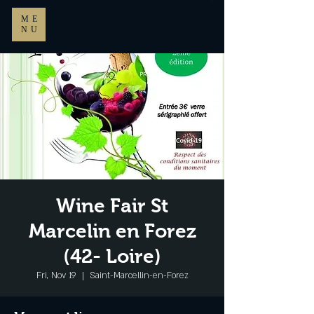
ME
NU
Wine Fair St
Marcelin en Forez
(42- Loire)
Fri, Nov 19
  |  
Saint-Marcellin-en-Forez