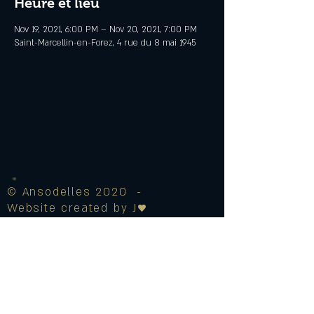
Heure et lieu
Nov 19, 2021, 6:00 PM – Nov 20, 2021, 7:00 PM
Saint-Marcellin-en-Forez, 4 rue du 8 mai 1945
© Ansodelles 2020 -
Website created by J♥
Legal Notice